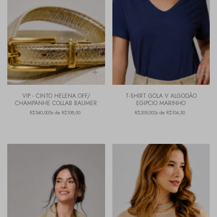
VIP - CINTO HELENA OFF/
T-SHIRT GOLA V ALGODÃO
CHAMPANHE COLLAB BAUMER
EGIPCIO MARINHO
R$540,00
5x de R$108,00
R$209,00
2x de R$104,50