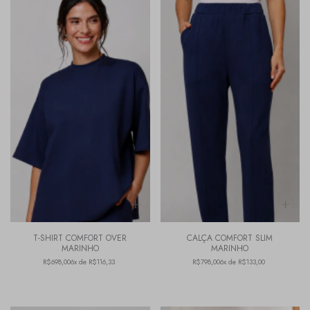
T-SHIRT COMFORT OVER
CALÇA COMFORT SLIM
MARINHO
MARINHO
R$698,00
6x de R$116,33
R$798,00
6x de R$133,00