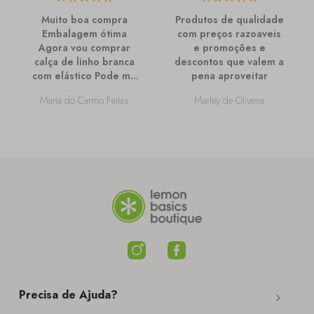
Muito boa compra
Produtos de qualidade
Embalagem ótima
com preços razoaveis
Agora vou comprar
e promoções e
calça de linho branca
descontos que valem a
com elástico Pode me
pena aproveitar
passar mais
Maria do Carmo Feitas
Marley de Oliveira
informações sobre
ela?
Precisa de Ajuda?