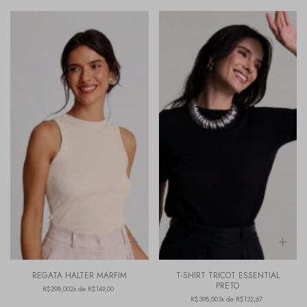
REGATA HALTER MARFIM
T-SHIRT TRICOT ESSENTIAL
PRETO
R$298,00
2x de R$149,00
R$398,00
3x de R$132,67