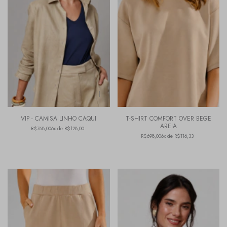
VIP - CAMISA LINHO CAQUI
T-SHIRT COMFORT OVER BEGE
AREIA
R$768,00
6x de R$128,00
R$698,00
6x de R$116,33