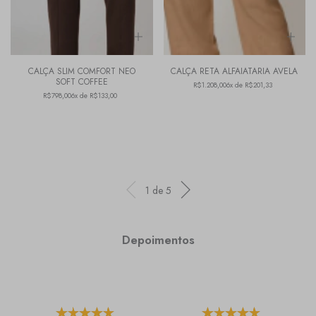
CALÇA SLIM COMFORT NEO
CALÇA RETA ALFAIATARIA AVELA
SOFT COFFEE
R$1.208,00
6x de R$201,33
R$798,00
6x de R$133,00
1
de
5
Depoimentos