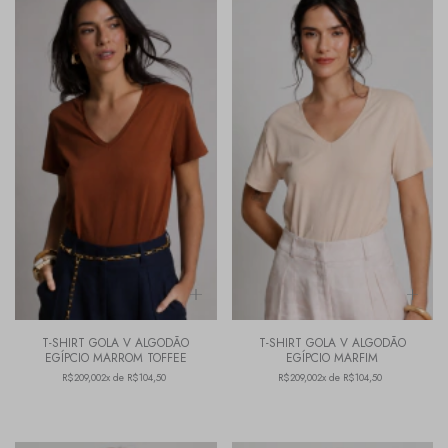
T-SHIRT GOLA V ALGODÃO
T-SHIRT GOLA V ALGODÃO
EGÍPCIO MARROM TOFFEE
EGÍPCIO MARFIM
R$209,00
2x de R$104,50
R$209,00
2x de R$104,50