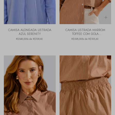
CAMISA ALONGADA LISTRADA
CAMISA LISTRADA MARROM
AZUL SERENITY
TOFFEE COM GOLA
CONTRASTANTE
R$548,00
5x de R$109,60
R$528,00
5x de R$105,60