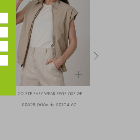
E
COLETE EASY WEAR BEGE GREIGE
REGATA POLO TRICOT
R$628,00
6x de R$104,67
R$398,00
3x de 