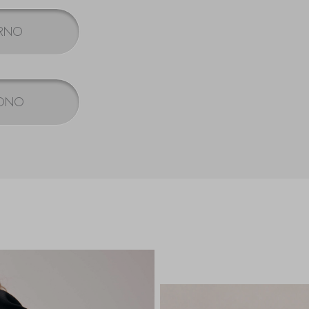
ERNO
ONO