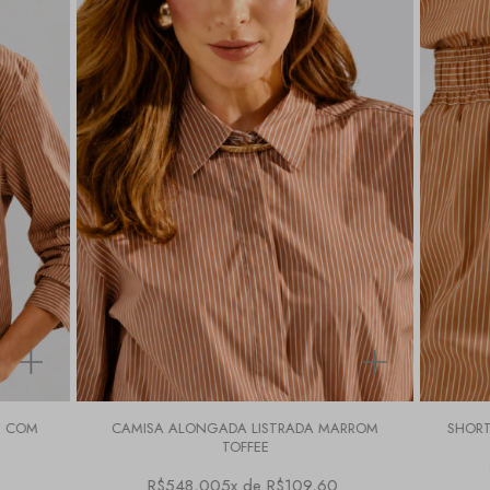
E COM
CAMISA ALONGADA LISTRADA MARROM
SHORT
TOFFEE
R$548,00
5x de R$109,60