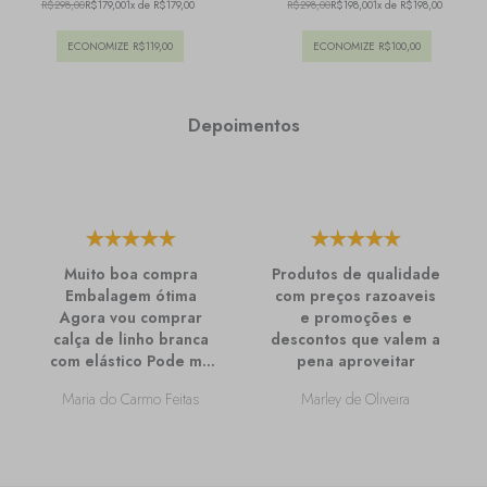
R$298,00
R$179,00
1x de R$179,00
R$298,00
R$198,00
1x de R$198,00
ECONOMIZE
R$119,00
ECONOMIZE
R$100,00
Depoimentos
Muito boa compra
Produtos de qualidade
Embalagem ótima
com preços razoaveis
Agora vou comprar
e promoções e
calça de linho branca
descontos que valem a
com elástico Pode me
pena aproveitar
passar mais
Maria do Carmo Feitas
Marley de Oliveira
informações sobre
ela?