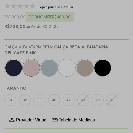
Seja o primeiro a avaliar
R$1.208,00
ECONOMIZE
R$480,00
R$728,00
ou 6x de R$121,33
CALÇA ALFAIATARIA RETA:
CALÇA RETA ALFAIATARIA
DELICATE PINK
TAMANHO:
34
36
38
40
42
44
46
48
Provador Virtual
Tabela de Medidas