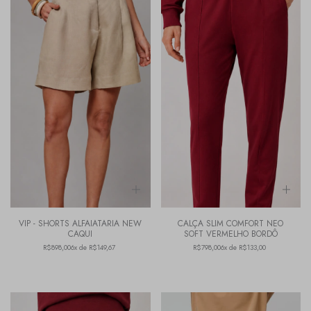
VIP - SHORTS ALFAIATARIA NEW
CALÇA SLIM COMFORT NEO
CAQUI
SOFT VERMELHO BORDÔ
R$898,00
6x de R$149,67
R$798,00
6x de R$133,00