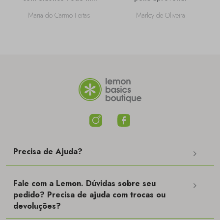
passar mais
Maria do Carmo Feitas
Marley de Oliveira
informações sobre
ela?
Precisa de Ajuda?
Fale com a Lemon. Dúvidas sobre seu
pedido? Precisa de ajuda com trocas ou
devoluções?