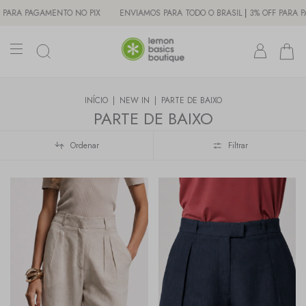
OS PARA TODO O BRASIL | 3% OFF PARA PAGAMENTO NO PIX
ENVIAMOS PARA
INÍCIO
|
NEW IN
|
PARTE DE BAIXO
PARTE DE BAIXO
Ordenar
Filtrar