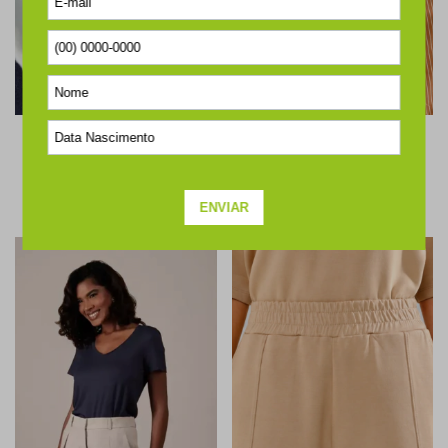
CALÇA ALFAIATARIA CARROT
SHORTS BOXER LISTRADO
MARINHO
MARROM TOFFEE
R$1.148,00
6x de R$191,33
R$528,00
5x de R$105,60