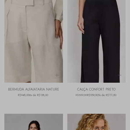
BERMUDA ALFAIATARIA NATURE
CALÇA CONFORT PRETO
R$948,00
6x de R$158,00
R$559,00
R$559,00
5x de R$111,80