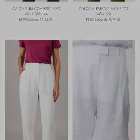
CALÇA SLIM COMFORT NEO
CALÇA ALFAIATARIA CARROT
SOFT COFFEE
CACTUS
R$798,00
6x de R$133,00
R$1.148,00
6x de R$191,33