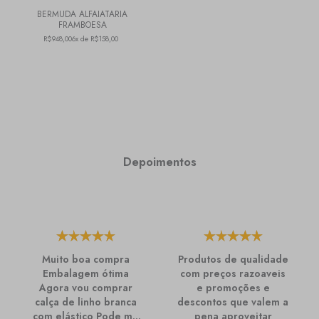
BERMUDA ALFAIATARIA
FRAMBOESA
R$948,00
6x de R$158,00
Depoimentos
Muito boa compra
Produtos de qualidade
Embalagem ótima
com preços razoaveis
Agora vou comprar
e promoções e
calça de linho branca
descontos que valem a
com elástico Pode me
pena aproveitar