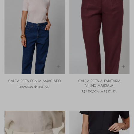
CALCA RETA DENIM AMACIADO
CALÇA RETA ALFAIATARIA
VINHO MARSALA
R$588,00
5x de R$117,60
R$1.208,00
6x de R$201,33