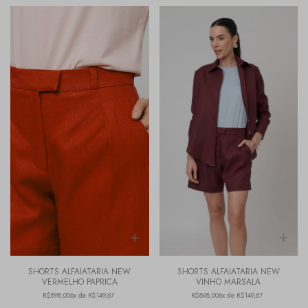
SHORTS ALFAIATARIA NEW
SHORTS ALFAIATARIA NEW
VERMELHO PAPRICA
VINHO MARSALA
R$898,00
6x de R$149,67
R$898,00
6x de R$149,67