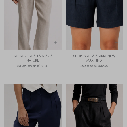
CALÇA RETA ALFAIATARIA
SHORTS ALFAIATARIA NEW
NATURE
MARINHO
R$1.208,00
6x de R$201,33
R$898,00
6x de R$149,67