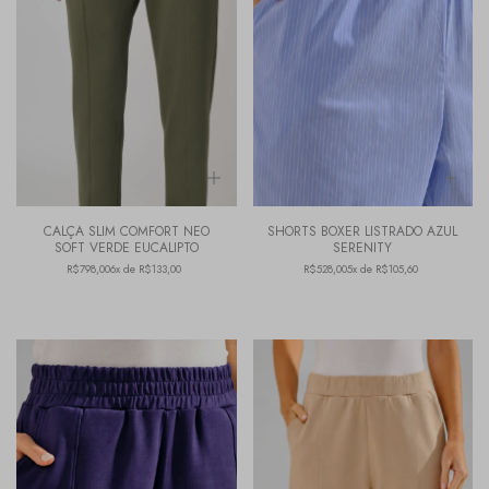
CALÇA SLIM COMFORT NEO
SHORTS BOXER LISTRADO AZUL
SOFT VERDE EUCALIPTO
SERENITY
R$798,00
6x de R$133,00
R$528,00
5x de R$105,60