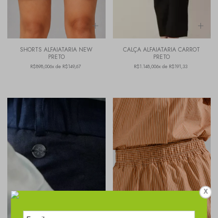
SHORTS ALFAIATARIA NEW
CALÇA ALFAIATARIA CARROT
PRETO
PRETO
R$898,00
6x de R$149,67
R$1.148,00
6x de R$191,33
X