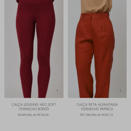
CALÇA LEGGING NEO SOFT
CALÇA RETA ALFAIATARIA
VERMELHO BORDÔ
VERMELHO PAPRICA
R$498,00
4x de R$124,50
R$1.208,00
6x de R$201,33