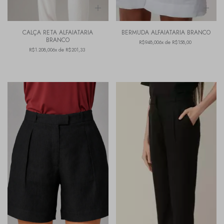
CALÇA RETA ALFAIATARIA
BERMUDA ALFAIATARIA BRANCO
BRANCO
R$948,00
6x de R$158,00
R$1.208,00
6x de R$201,33