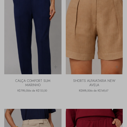
CALÇA COMFORT SLIM
SHORTS ALFAIATARIA NEW
MARINHO
AVELA
R$798,00
6x de R$133,00
R$898,00
6x de R$149,67