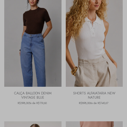
CALÇA BALLOON DENIM
SHORTS ALFAIATARIA NEW
VINTAGE BLUE
NATURE
R$598,00
5x de R$119,60
R$898,00
6x de R$149,67