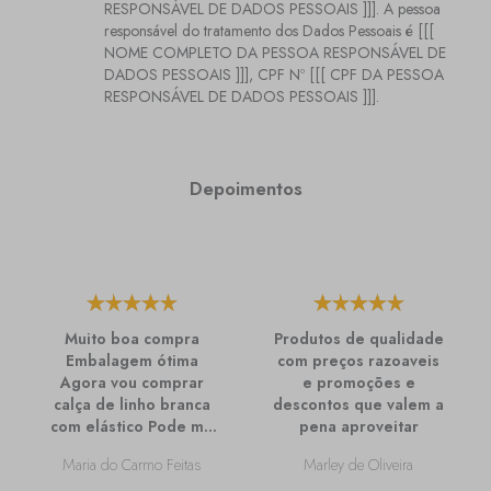
RESPONSÁVEL DE DADOS PESSOAIS ]]]. A pessoa
responsável do tratamento dos Dados Pessoais é [[[
NOME COMPLETO DA PESSOA RESPONSÁVEL DE
DADOS PESSOAIS ]]], CPF Nº [[[ CPF DA PESSOA
RESPONSÁVEL DE DADOS PESSOAIS ]]].
Depoimentos
Muito boa compra
Produtos de qualidade
Embalagem ótima
com preços razoaveis
Agora vou comprar
e promoções e
calça de linho branca
descontos que valem a
com elástico Pode me
pena aproveitar
passar mais
Maria do Carmo Feitas
Marley de Oliveira
informações sobre