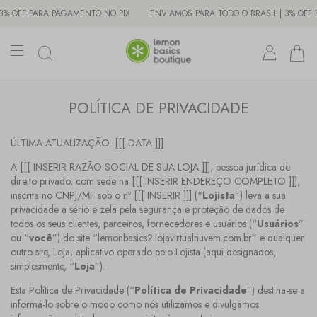
RA PAGAMENTO NO PIX
ENVIAMOS PARA TODO O BRASIL | 3% OFF PARA PAG
POLÍTICA DE PRIVACIDADE
ÚLTIMA ATUALIZAÇÃO: [[[ DATA ]]]
A [[[ INSERIR RAZÃO SOCIAL DE SUA LOJA ]]], pessoa jurídica de
direito privado, com sede na [[[ INSERIR ENDEREÇO COMPLETO ]]],
inscrita no CNPJ/MF sob o nº [[[ INSERIR ]]] (“
Lojista
”) leva a sua
privacidade a sério e zela pela segurança e proteção de dados de
todos os seus clientes, parceiros, fornecedores e usuários (“
Usuários
”
ou “
você
”) do site “lemonbasics2.lojavirtualnuvem.com.br” e qualquer
outro site, Loja, aplicativo operado pelo Lojista (aqui designados,
simplesmente, “
Loja
”).
Esta Política de Privacidade (“
Política de Privacidade
”) destina-se a
informá-lo sobre o modo como nós utilizamos e divulgamos