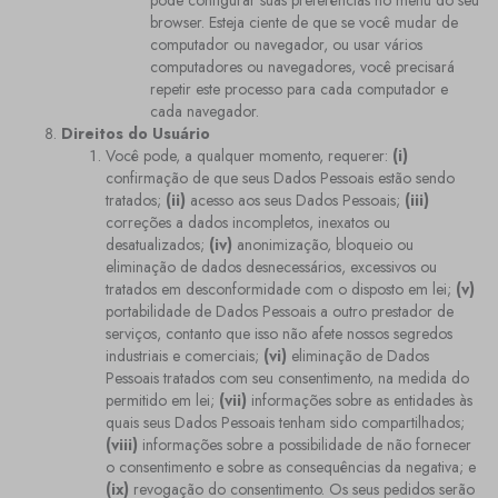
pode configurar suas preferências no menu do seu
browser. Esteja ciente de que se você mudar de
computador ou navegador, ou usar vários
computadores ou navegadores, você precisará
repetir este processo para cada computador e
cada navegador.
Direitos do Usuário
Você pode, a qualquer momento, requerer:
(i)
confirmação de que seus Dados Pessoais estão sendo
tratados;
(ii)
acesso aos seus Dados Pessoais;
(iii)
correções a dados incompletos, inexatos ou
desatualizados;
(iv)
anonimização, bloqueio ou
eliminação de dados desnecessários, excessivos ou
tratados em desconformidade com o disposto em lei;
(v)
portabilidade de Dados Pessoais a outro prestador de
serviços, contanto que isso não afete nossos segredos
industriais e comerciais;
(vi)
eliminação de Dados
Pessoais tratados com seu consentimento, na medida do
permitido em lei;
(vii)
informações sobre as entidades às
quais seus Dados Pessoais tenham sido compartilhados;
(viii)
informações sobre a possibilidade de não fornecer
o consentimento e sobre as consequências da negativa; e
(ix)
revogação do consentimento. Os seus pedidos serão