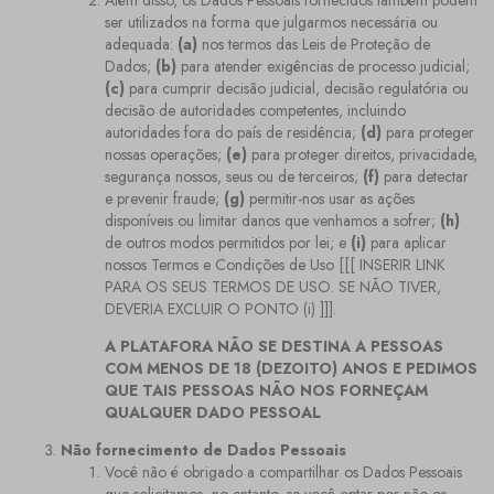
Além disso, os Dados Pessoais fornecidos também podem
ser utilizados na forma que julgarmos necessária ou
adequada:
(a)
nos termos das Leis de Proteção de
Dados;
(b)
para atender exigências de processo judicial;
(c)
para cumprir decisão judicial, decisão regulatória ou
decisão de autoridades competentes, incluindo
autoridades fora do país de residência;
(d)
para proteger
nossas operações;
(e)
para proteger direitos, privacidade,
segurança nossos, seus ou de terceiros;
(f)
para detectar
e prevenir fraude;
(g)
permitir-nos usar as ações
disponíveis ou limitar danos que venhamos a sofrer;
(h)
de outros modos permitidos por lei; e
(i)
para aplicar
nossos Termos e Condições de Uso [[[ INSERIR LINK
PARA OS SEUS TERMOS DE USO. SE NÃO TIVER,
DEVERIA EXCLUIR O PONTO (i) ]]].
A PLATAFORA NÃO SE DESTINA A PESSOAS
COM MENOS DE 18 (DEZOITO) ANOS E PEDIMOS
QUE TAIS PESSOAS NÃO NOS FORNEÇAM
QUALQUER DADO PESSOAL
Não fornecimento de Dados Pessoais
Você não é obrigado a compartilhar os Dados Pessoais