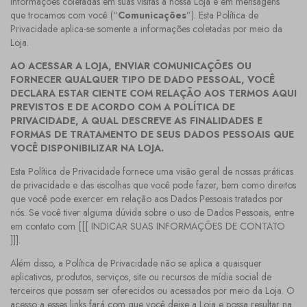
informações coletadas em suas visitas à nossa Loja e em mensagens
que trocamos com você (“
Comunicações
”). Esta Política de
Privacidade aplica-se somente a informações coletadas por meio da
Loja.
AO ACESSAR A LOJA, ENVIAR COMUNICAÇÕES OU
FORNECER QUALQUER TIPO DE DADO PESSOAL, VOCÊ
DECLARA ESTAR CIENTE COM RELAÇÃO AOS TERMOS AQUI
PREVISTOS E DE ACORDO COM A POLÍTICA DE
PRIVACIDADE, A QUAL DESCREVE AS FINALIDADES E
FORMAS DE TRATAMENTO DE SEUS DADOS PESSOAIS QUE
VOCÊ DISPONIBILIZAR NA LOJA.
Esta Política de Privacidade fornece uma visão geral de nossas práticas
de privacidade e das escolhas que você pode fazer, bem como direitos
que você pode exercer em relação aos Dados Pessoais tratados por
nós. Se você tiver alguma dúvida sobre o uso de Dados Pessoais, entre
em contato com [[[ INDICAR SUAS INFORMAÇÕES DE CONTATO
]]].
Além disso, a Política de Privacidade não se aplica a quaisquer
aplicativos, produtos, serviços, site ou recursos de mídia social de
terceiros que possam ser oferecidos ou acessados por meio da Loja. O
acesso a esses links fará com que você deixe a Loja e possa resultar na