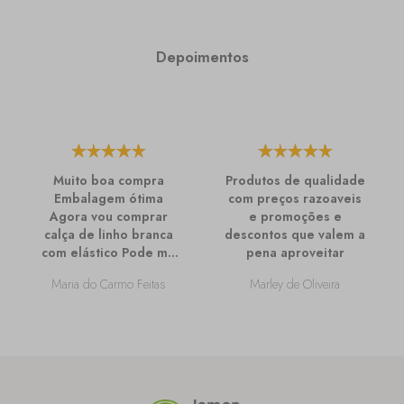
Depoimentos
Muito boa compra
Produtos de qualidade
Embalagem ótima
com preços razoaveis
Agora vou comprar
e promoções e
calça de linho branca
descontos que valem a
com elástico Pode me
pena aproveitar
passar mais
Maria do Carmo Feitas
Marley de Oliveira
informações sobre
ela?