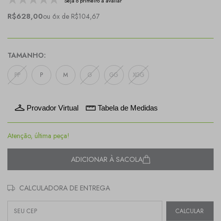
Seja o primeiro a avaliar
R$628,00
ou 6x de R$104,67
TAMANHO:
PP
P
M
G
GG
XGG
Provador Virtual
Tabela de Medidas
Atenção, última peça!
ADICIONAR À SACOLA
CALCULADORA DE ENTREGA
Entregas para o CEP:
CALCULAR