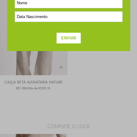
CALÇA RETA ALFAIATARIA NATURE
R$1.208,00
6x de R$201,33
COMPLETE O LOOK