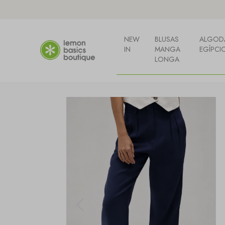
NEW
BLUSAS
ALGOD
IN
MANGA
EGÍPCI
LONGA