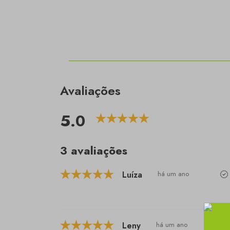
Avaliações
5.0
3 avaliações
Luíza
há um ano
Leny
há um ano