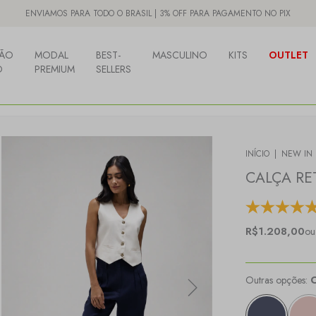
ENVIAMOS PARA TODO O BRASIL | 3% OFF PARA PAGAMENTO NO PIX
ÃO
MODAL
BEST-
MASCULINO
KITS
OUTLET
O
PREMIUM
SELLERS
INÍCIO
|
NEW IN
CALÇA RE
R$1.208,00
ou
Outras opções: