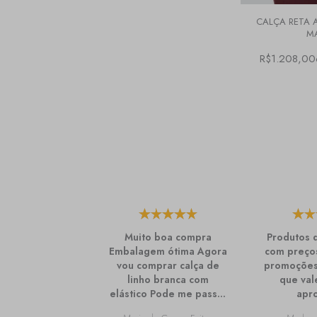
 CARROT
CALÇA CONFORT PRETO
CALÇA RETA A
M
5x de
R$559,00
R$559,00
$191,33
R$1.208,00
R$111,80
Muito boa compra
Produtos 
Embalagem ótima Agora
com preços
vou comprar calça de
promoções
linho branca com
que val
elástico Pode me passar
apro
mais informações sobre