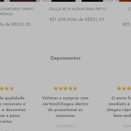
LFAIATARIA VINHO
CALÇA RETA ALFAIATARIA PRETO
C
ARSALA
R$1.208,00
6x de R$201,33
6x de R$201,33
R$1
Depoimentos
de qualidade
Voltarei a comprar com
O envio f
 razoaveis e
certeza!Chegou dentro
imediato e
 e descontos
do prazo!Amei as
chegou rápi
em a pena
camisetas
bem emb
veitar
Liane Beatriz
Bian