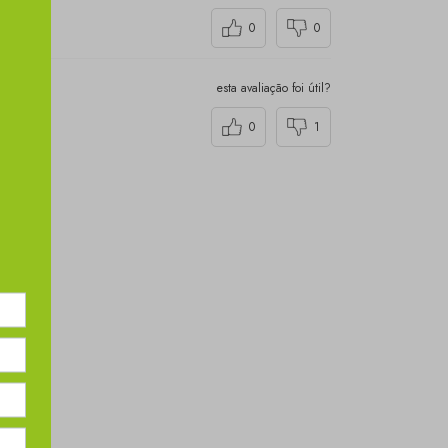
0
0
esta avaliação foi útil?
0
1