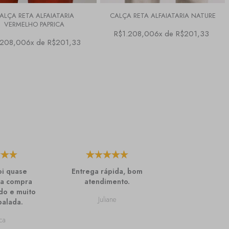
ALÇA RETA ALFAIATARIA
CALÇA RETA ALFAIATARIA NATURE
VERMELHO PAPRICA
R$1.208,00
6x de R$201,33
.208,00
6x de R$201,33
oi quase
Entrega rápida, bom
Amo as T-sh
 a compra
atendimento.
Lemon, agua
do e muito
mais cores, e
Juliane
alada.
novos, m
confortáv
ca