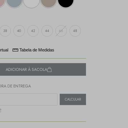
38
40
42
44
46
48
rtual
Tabela de Medidas
ADICIONAR À SACOLA
RA DE ENTREGA
EP:
CALCULAR
P