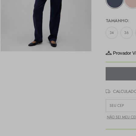
TAMANHO:
34
36
Provador Vi
CALCULADO
Entregas para o C
NÃO SEI MEU CE