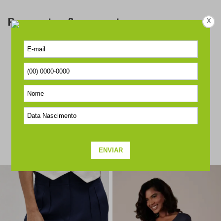
Perguntas & respostas
X
Este produto ainda não tem perguntas
SEJA O PRIMEIRO A PERGUNTAR
COMPLETE O SEU LOOK