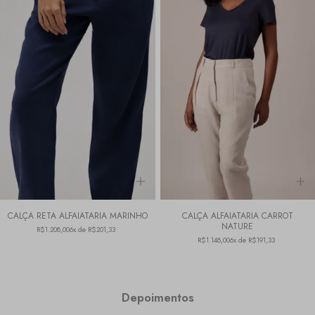
CALÇA RETA ALFAIATARIA MARINHO
CALÇA ALFAIATARIA CARROT
NATURE
R$1.208,00
6x de R$201,33
R$1.148,00
6x de R$191,33
Depoimentos