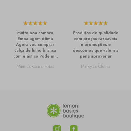
Muito boa compra
Produtos de qualidade
Embalagem ótima
com preços razoaveis
Agora vou comprar
e promoções e
calça de linho branca
descontos que valem a
com elástico Pode me
pena aproveitar
passar mais
Maria do Carmo Feitas
Marley de Oliveira
informações sobre
ela?