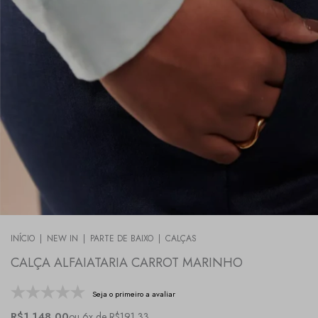
INÍCIO
|
NEW IN
|
PARTE DE BAIXO
|
CALÇAS
CALÇA ALFAIATARIA CARROT MARINHO
Seja o primeiro a avaliar
R$1.148,00
ou 6x de R$191,33