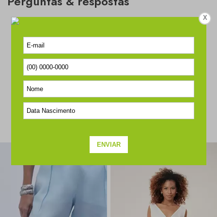
Perguntas & respostas
X
Este produto ainda não tem perguntas
SEJA O PRIMEIRO A PERGUNTAR
COMPLETE O SEU LOOK