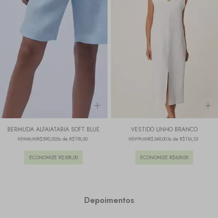
BERMUDA ALFAIATARIA SOFT BLUE
VESTIDO LINHO BRANCO
R$948,00
R$590,00
5x de R$118,00
R$978,00
R$349,00
3x de R$116,33
ECONOMIZE
R$358,00
ECONOMIZE
R$629,00
Depoimentos