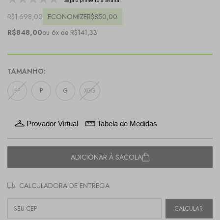
Seja o primeiro a avaliar
R$1.698,00
ECONOMIZE
R$850,00
R$848,00
ou 6x de R$141,33
TAMANHO:
PP
P
G
XGG
Provador Virtual
Tabela de Medidas
ADICIONAR À SACOLA
CALCULADORA DE ENTREGA
Entregas para o CEP:
CALCULAR