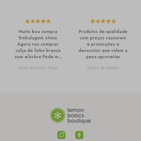
Muito boa compra
Produtos de qualidade
Embalagem ótima
com preços razoaveis
Agora vou comprar
e promoções e
calça de linho branca
descontos que valem a
com elástico Pode me
pena aproveitar
passar mais
Maria do Carmo Feitas
Marley de Oliveira
informações sobre
ela?