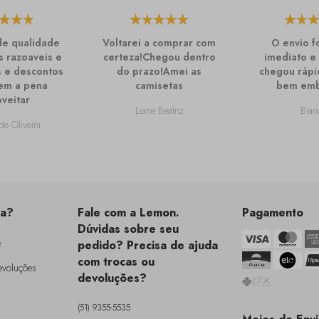
de qualidade
Voltarei a comprar com
O envio f
 razoaveis e
certeza!Chegou dentro
imediato e
 e descontos
do prazo!Amei as
chegou rápi
em a pena
camisetas
bem emb
veitar
Liane Beatriz
Bian
de Oliveira
da?
Fale com a Lemon.
Pagamento
Dúvidas sobre seu
e
pedido? Precisa de ajuda
com trocas ou
Devoluções
devoluções?