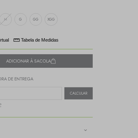
M
G
GG
XGG
rtual
Tabela de Medidas
ADICIONAR À SACOLA
RA DE ENTREGA
EP:
CALCULAR
P