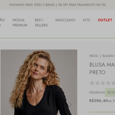
ENVIAMOS PARA TODO O BRASIL | 3% OFF PARA PAGAMENTO NO PIX
ÃO
MODAL
BEST-
MASCULINO
KITS
OUTLET
O
PREMIUM
SELLERS
INÍCIO
|
BLUSAS
BLUSA M
PRETO
R$358,00
ECO
R$286,40
ou 2