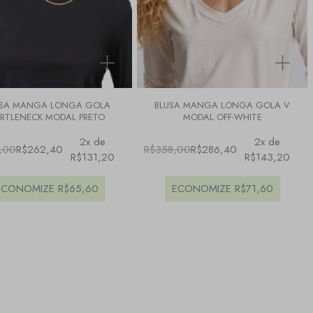
USA MANGA LONGA GOLA
BLUSA MANGA LONGA GOLA V
RTLENECK MODAL PRETO
MODAL OFF-WHITE
2x de
2x de
,00
R$262,40
R$358,00
R$286,40
R$131,20
R$143,20
ECONOMIZE
R$65,60
ECONOMIZE
R$71,60