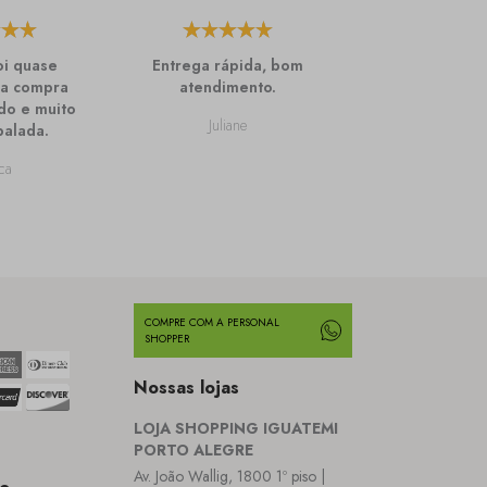
oi quase
Entrega rápida, bom
Amo as T-sh
 a compra
atendimento.
Lemon, agua
do e muito
mais cores, e
Juliane
alada.
novos, m
confortáv
ca
Carla
COMPRE COM A PERSONAL
SHOPPER
Nossas lojas
LOJA SHOPPING IGUATEMI
PORTO ALEGRE
Av. João Wallig, 1800 1º piso |