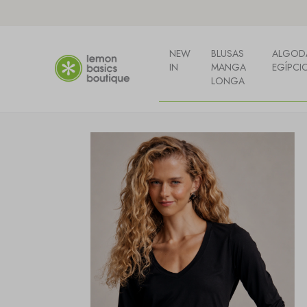
NEW
BLUSAS
ALGOD
IN
MANGA
EGÍPCI
LONGA