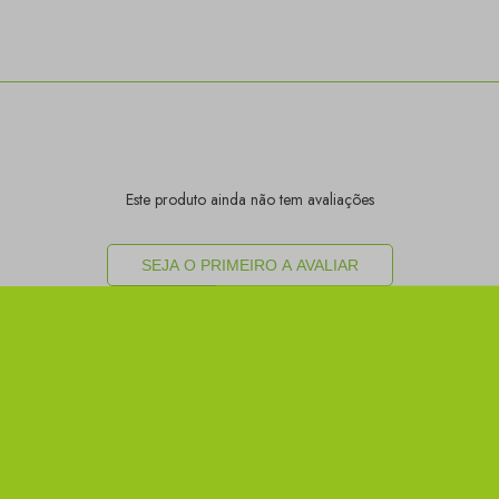
Este produto ainda não tem avaliações
SEJA O PRIMEIRO A AVALIAR
Este produto ainda não tem perguntas