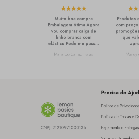
Muito boa compra
Produtos 
Embalagem ótima Agora
com preços
vou comprar calça de
promoções
linho branca com
que val
elástico Pode me passar
apro
mais informações sobre
Maria do Carmo Feitas
Marley 
ela?
Precisa de Aju
Politica de Privacidad
Política de Trocas e 
CNPJ:
21210971000136
Pagamento e Entregas
Saiba seu tamanho