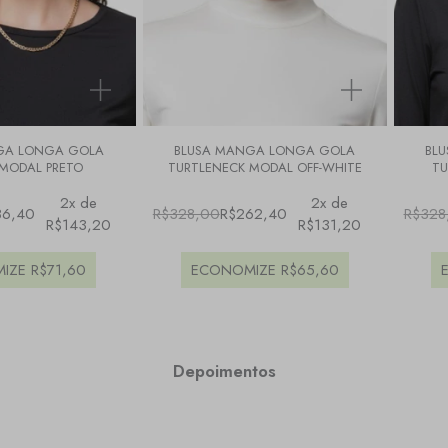
GA LONGA GOLA
BLUSA MANGA LONGA GOLA
BL
MODAL PRETO
TURTLENECK MODAL OFF-WHITE
TU
2x de
2x de
86,40
R$328,00
R$262,40
R$328
R$143,20
R$131,20
IZE
R$71,60
ECONOMIZE
R$65,60
Depoimentos