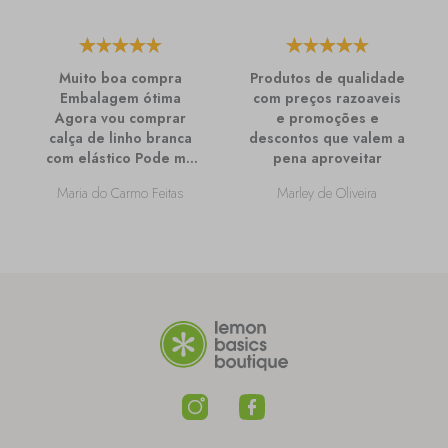
Muito boa compra
Produtos de qualidade
Embalagem ótima
com preços razoaveis
Agora vou comprar
e promoções e
calça de linho branca
descontos que valem a
com elástico Pode me
pena aproveitar
passar mais
Maria do Carmo Feitas
Marley de Oliveira
informações sobre
ela?