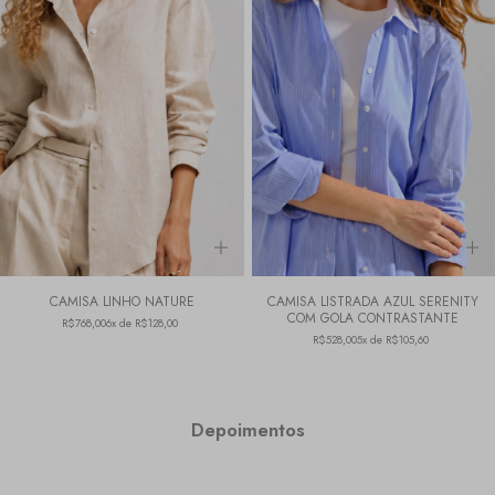
CAMISA LINHO NATURE
CAMISA LISTRADA AZUL SERENITY
COM GOLA CONTRASTANTE
R$768,00
6x de R$128,00
R$528,00
5x de R$105,60
Depoimentos