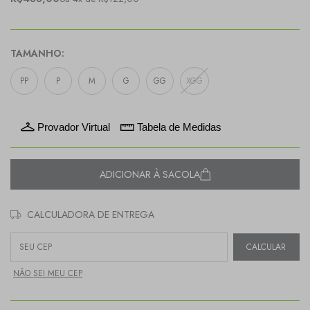
TAMANHO:
PP
P
M
G
GG
XGG
Provador Virtual
Tabela de Medidas
ADICIONAR À SACOLA
CALCULADORA DE ENTREGA
Entregas para o CEP:
CALCULAR
NÃO SEI MEU CEP