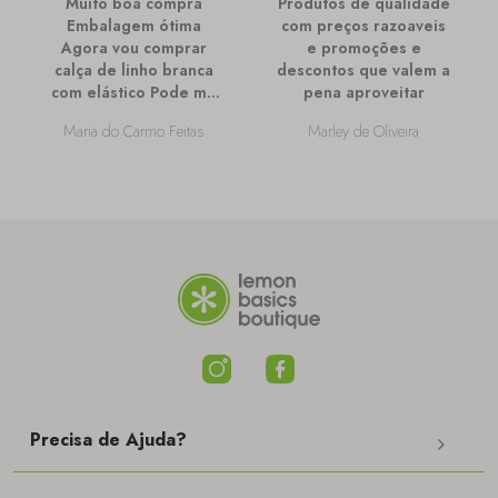
Muito boa compra
Produtos de qualidade
Embalagem ótima
com preços razoaveis
Agora vou comprar
e promoções e
calça de linho branca
descontos que valem a
com elástico Pode me
pena aproveitar
passar mais
Maria do Carmo Feitas
Marley de Oliveira
informações sobre
ela?
Precisa de Ajuda?