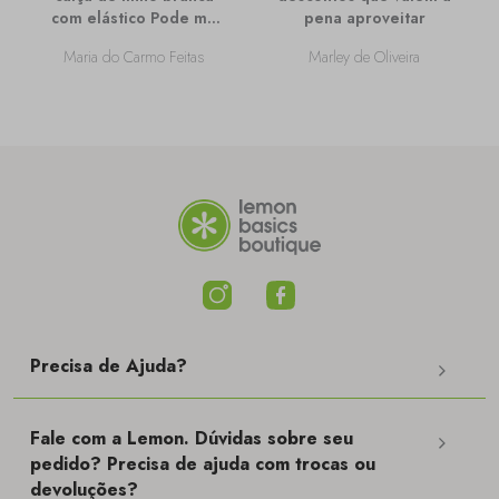
com elástico Pode me
pena aproveitar
passar mais
Maria do Carmo Feitas
Marley de Oliveira
informações sobre
ela?
Precisa de Ajuda?
Fale com a Lemon. Dúvidas sobre seu
pedido? Precisa de ajuda com trocas ou
devoluções?