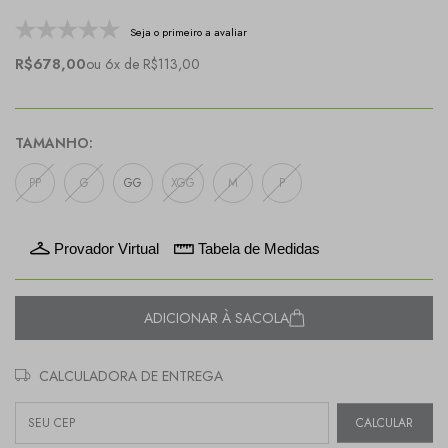
Seja o primeiro a avaliar
R$678,00
ou 6x de R$113,00
TAMANHO:
PP
G
GG
XGG
M
P
Provador Virtual
Tabela de Medidas
ADICIONAR À SACOLA
CALCULADORA DE ENTREGA
Entregas para o CEP:
CALCULAR