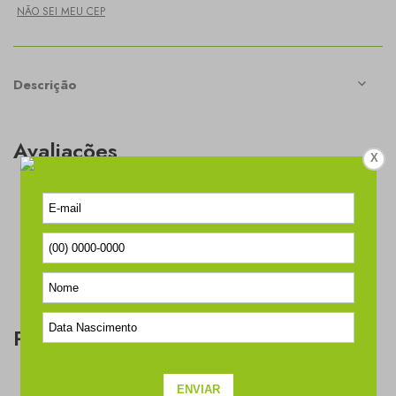
NÃO SEI MEU CEP
Descrição
Avaliações
X
Este produto ainda não tem avaliações
SEJA O PRIMEIRO A AVALIAR
Perguntas & respostas
Este produto ainda não tem perguntas