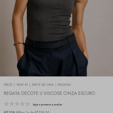
INÍCIO
|
NEW IN
|
PARTE DE CIMA
|
REGATAS
REGATA DECOTE U VISCOSE CINZA ESCURO
Seja o primeiro a avaliar
R$159,00
ou 1x de R$159,00