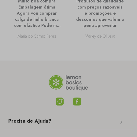
Muito boa compra
Produtos de qualidade
Embalagem ótima
com preços razoaveis
Agora vou comprar
e promoções e
calça de linho branca
descontos que valem a
com elástico Pode me
pena aproveitar
passar mais
Maria do Carmo Feitas
Marley de Oliveira
informações sobre
ela?
Precisa de Ajuda?