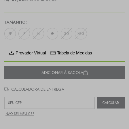
TAMANHO:
PP
P
M
G
GG
XGG
Provador Virtual
Tabela de Medidas
ADICIONAR À SACOLA
CALCULADORA DE ENTREGA
Entregas para o CEP:
CALCULAR
NÃO SEI MEU CEP