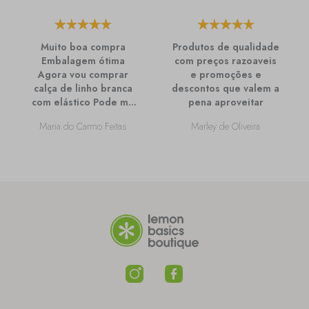
Muito boa compra
Produtos de qualidade
Embalagem ótima
com preços razoaveis
Agora vou comprar
e promoções e
calça de linho branca
descontos que valem a
com elástico Pode me
pena aproveitar
passar mais
Maria do Carmo Feitas
Marley de Oliveira
informações sobre
ela?