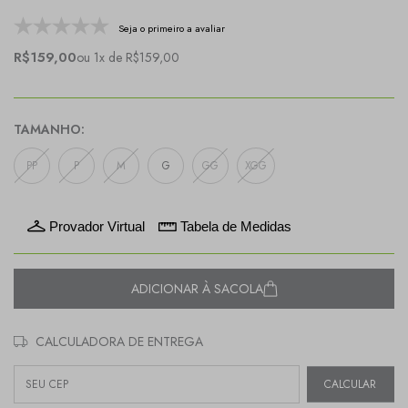
Seja o primeiro a avaliar
R$159,00
ou 1x de R$159,00
TAMANHO:
PP
P
M
G
GG
XGG
Provador Virtual
Tabela de Medidas
ADICIONAR À SACOLA
CALCULADORA DE ENTREGA
Entregas para o CEP:
CALCULAR