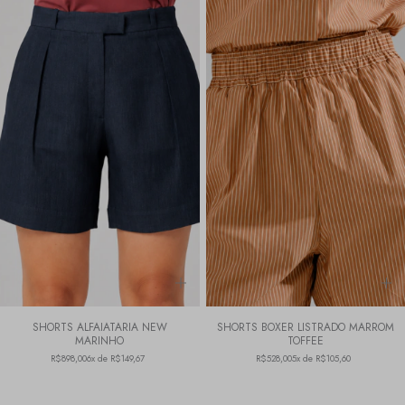
SHORTS ALFAIATARIA NEW
SHORTS BOXER LISTRADO MARROM
MARINHO
TOFFEE
R$898,00
6x de R$149,67
R$528,00
5x de R$105,60