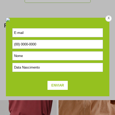
X
Perguntas & respostas
Este produto ainda não tem perguntas
SEJA O PRIMEIRO A PERGUNTAR
COMPLETE O SEU LOOK