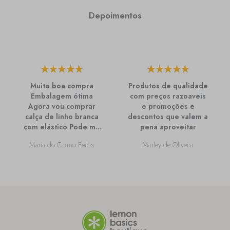
Depoimentos
Muito boa compra
Produtos de qualidade
Embalagem ótima
com preços razoaveis
Agora vou comprar
e promoções e
calça de linho branca
descontos que valem a
com elástico Pode me
pena aproveitar
passar mais
Maria do Carmo Feitas
Marley de Oliveira
informações sobre
ela?