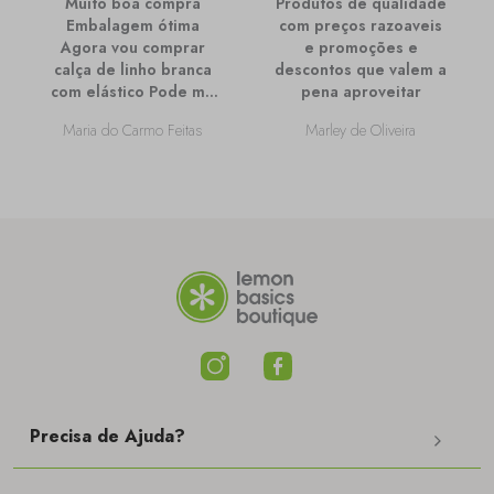
Muito boa compra
Produtos de qualidade
Embalagem ótima
com preços razoaveis
Agora vou comprar
e promoções e
calça de linho branca
descontos que valem a
com elástico Pode me
pena aproveitar
passar mais
Maria do Carmo Feitas
Marley de Oliveira
informações sobre
ela?
Precisa de Ajuda?