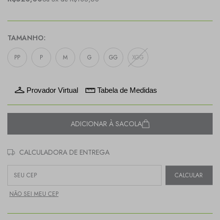
TAMANHO:
PP
P
M
G
GG
XGG
Provador Virtual
Tabela de Medidas
ADICIONAR À SACOLA
CALCULADORA DE ENTREGA
Entregas para o CEP:
CALCULAR
NÃO SEI MEU CEP