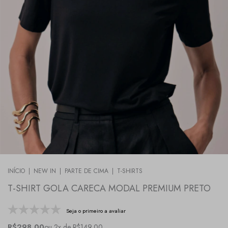
INÍCIO
|
NEW IN
|
PARTE DE CIMA
|
T-SHIRTS
T-SHIRT GOLA CARECA MODAL PREMIUM PRETO
Seja o primeiro a avaliar
R$298,00
ou 2x de R$149,00