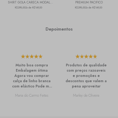
SHIRT GOLA CARECA MODAL
PREMIUM PACIFICO
PREMIUM GRENAT IN
R$298,00
2x de R$149,00
R$298,00
2x de R$149,00
Depoimentos
Muito boa compra
Produtos de qualidade
Embalagem ótima
com preços razoaveis
Agora vou comprar
e promoções e
calça de linho branca
descontos que valem a
com elástico Pode me
pena aproveitar
passar mais
Maria do Carmo Feitas
Marley de Oliveira
informações sobre
ela?