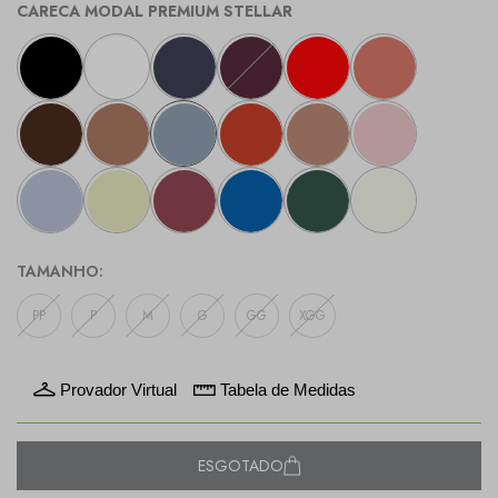
CARECA MODAL PREMIUM STELLAR
TAMANHO:
PP
P
M
G
GG
XGG
Provador Virtual
Tabela de Medidas
ESGOTADO