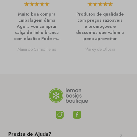
Muito boa compra
Produtos de qualidade
Embalagem ótima
com preços razoaveis
Agora vou comprar
e promoções e
calça de linho branca
descontos que valem a
com elástico Pode me
pena aproveitar
passar mais
Maria do Carmo Feitas
Marley de Oliveira
informações sobre
ela?
Precisa de Ajuda?