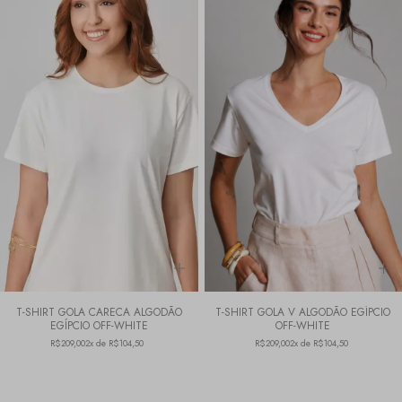
T-SHIRT GOLA CARECA ALGODÃO
T-SHIRT GOLA V ALGODÃO EGÍPCIO
EGÍPCIO OFF-WHITE
OFF-WHITE
R$209,00
2x de R$104,50
R$209,00
2x de R$104,50