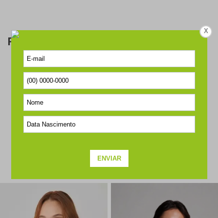
X
Perguntas & respostas
Este produto ainda não tem perguntas
SEJA O PRIMEIRO A PERGUNTAR
COMPLETE O SEU LOOK