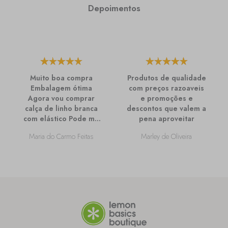
Depoimentos
Muito boa compra
Produtos de qualidade
Embalagem ótima
com preços razoaveis
Agora vou comprar
e promoções e
calça de linho branca
descontos que valem a
com elástico Pode me
pena aproveitar
passar mais
Maria do Carmo Feitas
Marley de Oliveira
informações sobre
ela?