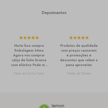
Depoimentos
Muito boa compra
Produtos de qualidade
Embalagem ótima
com preços razoaveis
Agora vou comprar
e promoções e
calça de linho branca
descontos que valem a
com elástico Pode me
pena aproveitar
passar mais
Maria do Carmo Feitas
Marley de Oliveira
informações sobre
ela?