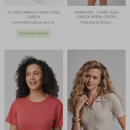
KIT DESCOMPLICA T-SHIRT GOLA
SWAROVSKI - T-SHIRT GOLA
CARECA
CARECA MODAL CRISTAL
DELICATE PINK
R$596,00
R$576,00
5x de R$115,20
R$368,00
3x de R$122,67
ECONOMIZE
R$20,00