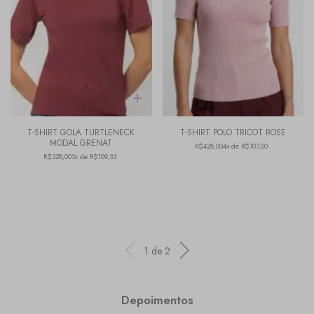
T-SHIRT GOLA TURTLENECK
T-SHIRT POLO TRICOT ROSE
MODAL GRENAT
R$428,00
4x de R$107,00
R$328,00
3x de R$109,33
1
de
2
Depoimentos