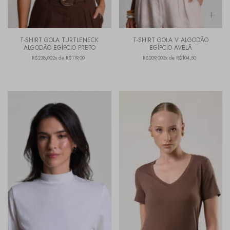
T-SHIRT GOLA TURTLENECK
T-SHIRT GOLA V ALGODÃO
ALGODÃO EGÍPCIO PRETO
EGÍPCIO AVELÃ
R$238,00
2x de R$119,00
R$209,00
2x de R$104,50