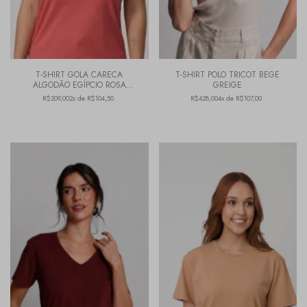
T-SHIRT GOLA CARECA
T-SHIRT POLO TRICOT BEGE
ALGODÃO EGÍPCIO ROSA
GREIGE
MARSALA
R$209,00
2x de R$104,50
R$428,00
4x de R$107,00