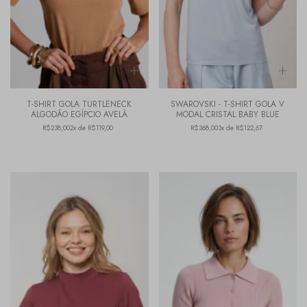
T-SHIRT GOLA TURTLENECK
SWAROVSKI - T-SHIRT GOLA V
ALGODÃO EGÍPCIO AVELÃ
MODAL CRISTAL BABY BLUE
R$238,00
2x de R$119,00
R$368,00
3x de R$122,67