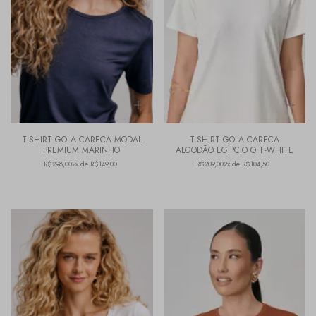
T-SHIRT GOLA CARECA MODAL
T-SHIRT GOLA CARECA
PREMIUM MARINHO
ALGODÃO EGÍPCIO OFF-WHITE
R$298,00
2x de R$149,00
R$209,00
2x de R$104,50