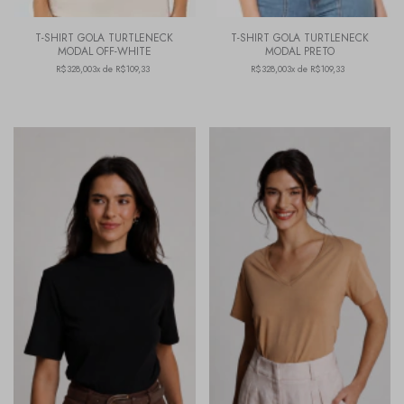
T-SHIRT GOLA TURTLENECK
T-SHIRT GOLA TURTLENECK
MODAL OFF-WHITE
MODAL PRETO
R$328,00
3x de R$109,33
R$328,00
3x de R$109,33