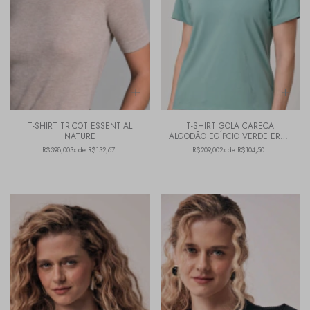
T-SHIRT TRICOT ESSENTIAL
T-SHIRT GOLA CARECA
NATURE
ALGODÃO EGÍPCIO VERDE ERVA
DOCE
R$398,00
3x de R$132,67
R$209,00
2x de R$104,50