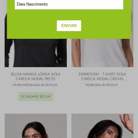
BLUSA MANGA LONGA GOLA
SWAROVSKI - T-SHIRT GOLA
CARECA MODAL PRETO
CARECA MODAL CRISTAL
BRANCO
R$358,00
R$286,40
2x de R$143,20
R$368,00
3x de R$122,67
ECONOMIZE
R$71,60