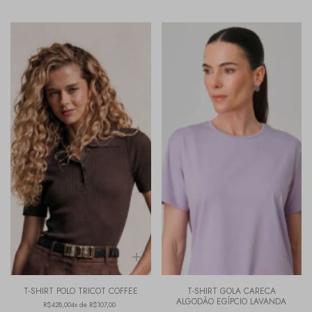
T-SHIRT POLO TRICOT COFFEE
T-SHIRT GOLA CARECA
ALGODÃO EGÍPCIO LAVANDA
R$428,00
4x de R$107,00