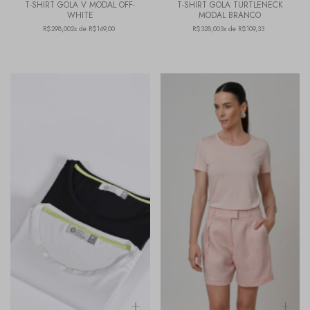
T-SHIRT GOLA V MODAL OFF-
T-SHIRT GOLA TURTLENECK
WHITE
MODAL BRANCO
R$298,00
2x de R$149,00
R$328,00
3x de R$109,33