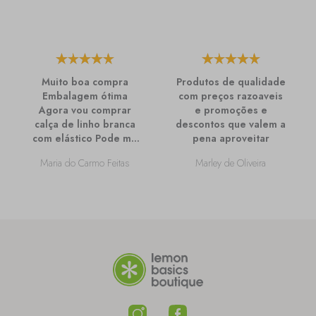
Muito boa compra
Produtos de qualidade
Embalagem ótima
com preços razoaveis
Agora vou comprar
e promoções e
calça de linho branca
descontos que valem a
com elástico Pode me
pena aproveitar
passar mais
Maria do Carmo Feitas
Marley de Oliveira
informações sobre
ela?