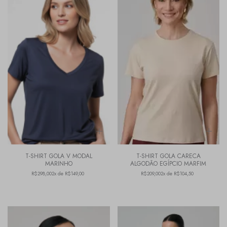
T-SHIRT GOLA V MODAL
T-SHIRT GOLA CARECA
MARINHO
ALGODÃO EGÍPCIO MARFIM
R$298,00
2x de R$149,00
R$209,00
2x de R$104,50