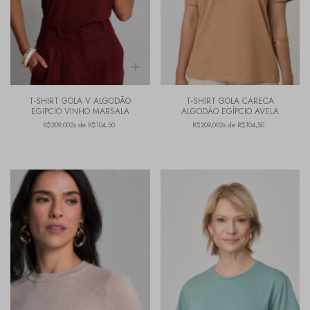
T-SHIRT GOLA V ALGODÃO
T-SHIRT GOLA CARECA
EGIPCIO VINHO MARSALA
ALGODÃO EGÍPCIO AVELA
R$209,00
2x de R$104,50
R$209,00
2x de R$104,50