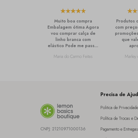
Muito boa compra
Produtos 
Embalagem ótima Agora
com preços
vou comprar calça de
promoções
linho branca com
que val
elástico Pode me passar
apro
mais informações sobre
Maria do Carmo Feitas
Marley 
ela?
Precisa de Aju
Politica de Privacidad
Política de Trocas e 
CNPJ:
21210971000136
Pagamento e Entregas