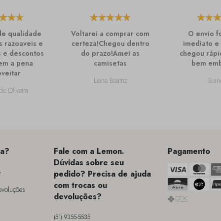
de qualidade
Voltarei a comprar com
O envio f
 razoaveis e
certeza!Chegou dentro
imediato e
 e descontos
do prazo!Amei as
chegou rápi
em a pena
camisetas
bem emb
veitar
Liane Beatriz
Bian
de Oliveira
da?
Fale com a Lemon.
Pagamento
Dúvidas sobre seu
e
pedido? Precisa de ajuda
com trocas ou
Devoluções
devoluções?