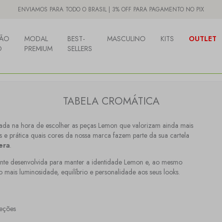
ENVIAMOS PARA TODO O BRASIL | 3% OFF PARA PAGAMENTO NO PIX
ÃO
MODAL
BEST-
MASCULINO
KITS
OUTLET
O
PREMIUM
SELLERS
TABELA CROMÁTICA
ornada na hora de escolher as peças Lemon que valorizam ainda mais
s e prática quais cores da nossa marca fazem parte da sua cartela
era
.
ente desenvolvida para manter a identidade Lemon e, ao mesmo
 mais luminosidade, equilíbrio e personalidade aos seus looks.
leções