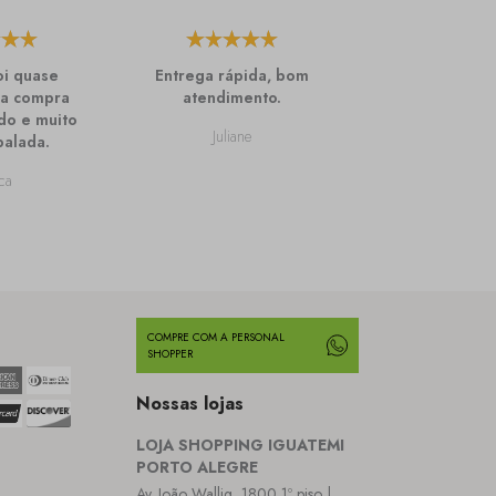
oi quase
Entrega rápida, bom
Amo as T-sh
 a compra
atendimento.
Lemon, agua
do e muito
mais cores, e
Juliane
alada.
novos, m
confortáv
ca
Carla
COMPRE COM A PERSONAL
SHOPPER
Nossas lojas
LOJA SHOPPING IGUATEMI
PORTO ALEGRE
Av. João Wallig, 1800 1º piso |