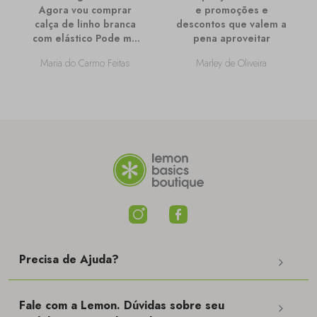
Agora vou comprar
e promoções e
calça de linho branca
descontos que valem a
com elástico Pode me
pena aproveitar
passar mais
Maria do Carmo Feitas
Marley de Oliveira
informações sobre
ela?
Precisa de Ajuda?
Fale com a Lemon. Dúvidas sobre seu