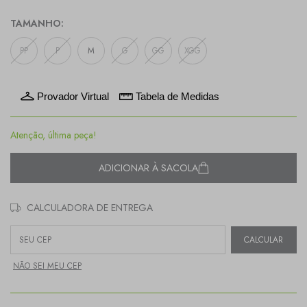
TAMANHO:
PP
P
M
G
GG
XGG
Provador Virtual
Tabela de Medidas
Atenção, última peça!
ADICIONAR À SACOLA
CALCULADORA DE ENTREGA
Entregas para o CEP:
CALCULAR
NÃO SEI MEU CEP