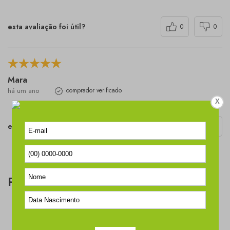
esta avaliação foi útil?
0
0
Mara
há um ano
comprador verificado
X
esta avaliação foi útil?
0
0
Perguntas & respostas
Este produto ainda não tem perguntas