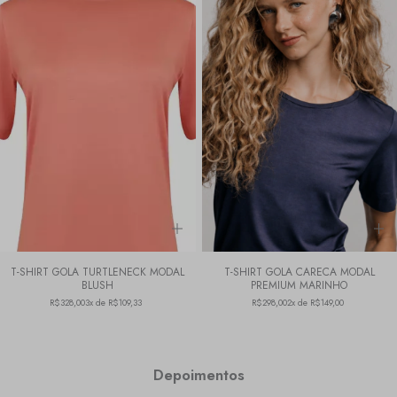
T-SHIRT GOLA TURTLENECK MODAL
T-SHIRT GOLA CARECA MODAL
BLUSH
PREMIUM MARINHO
R$328,00
3x de R$109,33
R$298,00
2x de R$149,00
Depoimentos