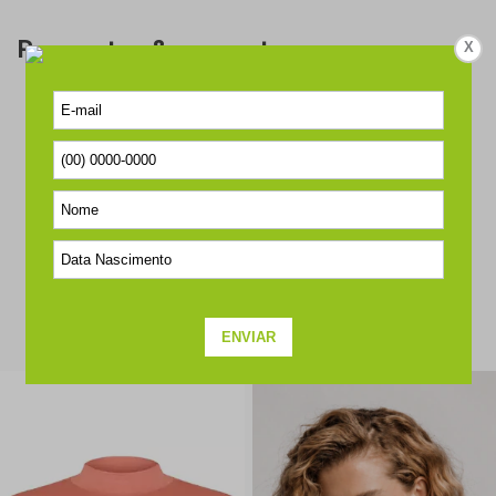
Perguntas & respostas
X
Este produto ainda não tem perguntas
SEJA O PRIMEIRO A PERGUNTAR
COMPLETE O SEU LOOK