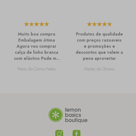
Muito boa compra
Produtos de qualidade
Embalagem ótima
com preços razoaveis
Agora vou comprar
e promoções e
calça de linho branca
descontos que valem a
com elástico Pode me
pena aproveitar
passar mais
Maria do Carmo Feitas
Marley de Oliveira
informações sobre
ela?