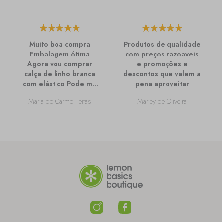
Muito boa compra
Produtos de qualidade
Embalagem ótima
com preços razoaveis
Agora vou comprar
e promoções e
calça de linho branca
descontos que valem a
com elástico Pode me
pena aproveitar
passar mais
Maria do Carmo Feitas
Marley de Oliveira
informações sobre
ela?