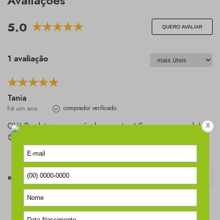
Avaliações
5.0
QUERO AVALIAR
1 avaliação
Tania
há um ano
comprador verificado
Olá! Produto incomparável aos outros! Super recomendo!😍
X
😍
esta avaliação foi útil?
0
0