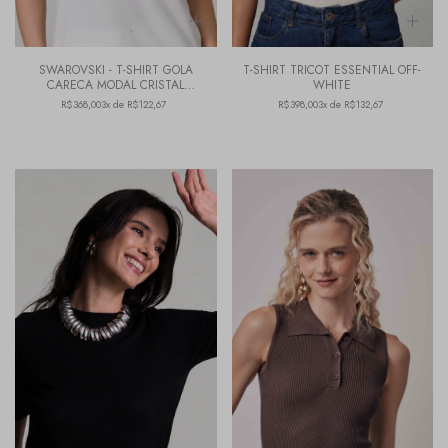
SWAROVSKI - T-SHIRT GOLA
T-SHIRT TRICOT ESSENTIAL OFF-
CARECA MODAL CRISTAL
WHITE
BRANCO
R$368,00
3x de R$122,67
R$398,00
3x de R$132,67