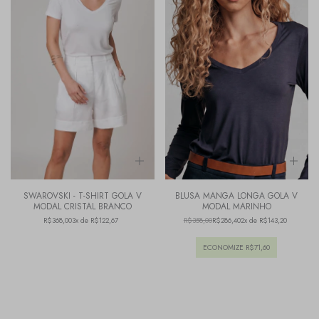
SWAROVSKI - T-SHIRT GOLA V
BLUSA MANGA LONGA GOLA V
MODAL CRISTAL BRANCO
MODAL MARINHO
R$368,00
3x de R$122,67
R$358,00
R$286,40
2x de R$143,20
ECONOMIZE
R$71,60