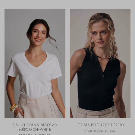
T-SHIRT GOLA V ALGODÃO
REGATA POLO TRICOT PRETO
EGÍPCIO OFF-WHITE
R$398,00
3x de R$132,67