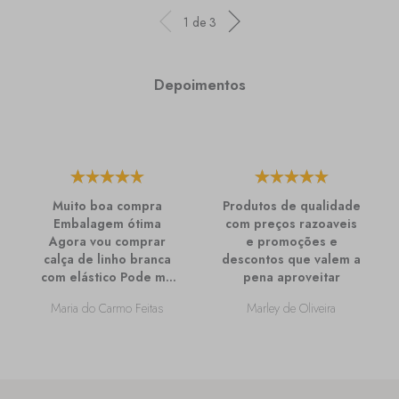
1
de
3
Depoimentos
Muito boa compra
Produtos de qualidade
Embalagem ótima
com preços razoaveis
Agora vou comprar
e promoções e
calça de linho branca
descontos que valem a
com elástico Pode me
pena aproveitar
passar mais
Maria do Carmo Feitas
Marley de Oliveira
informações sobre
ela?