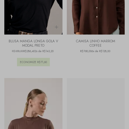
BLUSA MANGA LONGA GOLA V
CAMISA LINHO MARROM
MODAL PRETO
COFFEE
R$358,00
R$286,40
2x de R$143,20
R$768,00
6x de R$128,00
ECONOMIZE
R$71,60