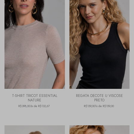
T-SHIRT TRICOT ESSENTIAL
REGATA DECOTE U VISCOSE
NATURE
PRETO
R$398,00
3x de R$132,67
R$159,00
1x de R$159,00