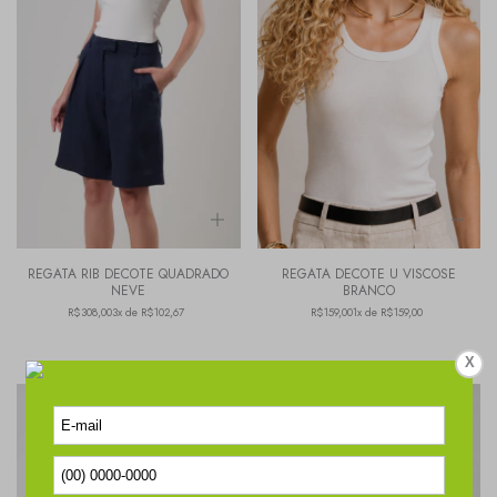
REGATA RIB DECOTE QUADRADO
REGATA DECOTE U VISCOSE
NEVE
BRANCO
R$308,00
3x de R$102,67
R$159,00
1x de R$159,00
X