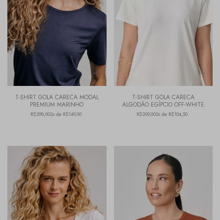
T-SHIRT GOLA CARECA MODAL
T-SHIRT GOLA CARECA
PREMIUM MARINHO
ALGODÃO EGÍPCIO OFF-WHITE
R$298,00
2x de R$149,00
R$209,00
2x de R$104,50