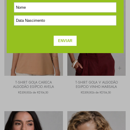
T-SHIRT GOLA CARECA
T-SHIRT GOLA V ALGODÃO
ALGODÃO EGÍPCIO AVELA
EGIPCIO VINHO MARSALA
R$209,00
2x de R$104,50
R$209,00
2x de R$104,50