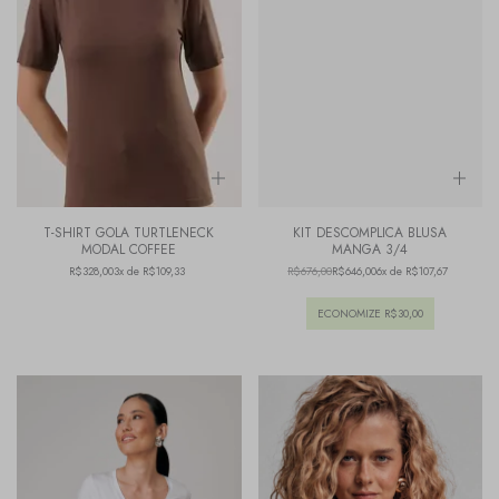
T-SHIRT GOLA TURTLENECK
KIT DESCOMPLICA BLUSA
MODAL COFFEE
MANGA 3/4
R$328,00
3x de R$109,33
R$676,00
R$646,00
6x de R$107,67
ECONOMIZE
R$30,00