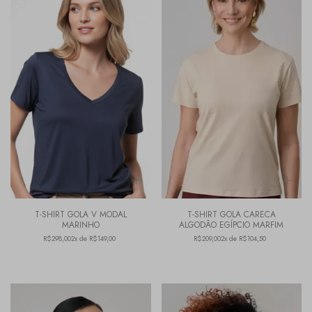
T-SHIRT GOLA V MODAL
T-SHIRT GOLA CARECA
MARINHO
ALGODÃO EGÍPCIO MARFIM
R$298,00
2x de R$149,00
R$209,00
2x de R$104,50