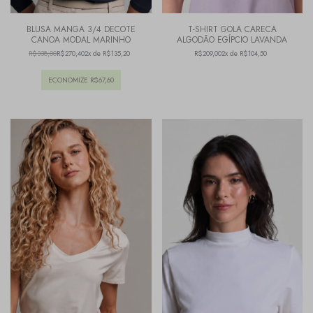
BLUSA MANGA 3/4 DECOTE
T-SHIRT GOLA CARECA
CANOA MODAL MARINHO
ALGODÃO EGÍPCIO LAVANDA
R$338,00
R$270,40
2x de R$135,20
R$209,00
2x de R$104,50
ECONOMIZE
R$67,60